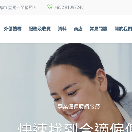
6:00pm 星期一至星期五
+852
91097240
外傭搜尋
服務及收費
資料
商店
常見問題
關於我
專業僱傭聘請服務
快速找到合適僱