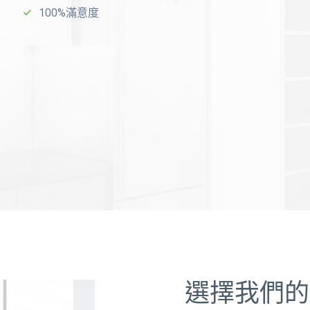
100%滿意度
快速篩選和
預約面試
2.
靈活選擇
僱主可於5分鐘內在線完成篩選及預約面試，節省時間和精
我們提供多樣化的服務和僱員選擇，以滿足您的各
力。
種需求。
經過篩選的
優質僱傭
4.
我們是專家
所有僱傭均經過面試和篩選，確保符合僱主需求並具備專
能。
我們擁有豐富的經驗和專業知識，為您提供最適合
的僱傭方案。
透過
線上管理一切
僱主可使用線上平台處理所有流程，包括面試安排、簽證
和合同管理，輕鬆方便。
選擇我們