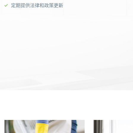
定期提供法律和政策更新
外傭平台如何運作的？
1.
我們像對待自己家一樣對待您
Housemate根據僱主需求推薦合適人選，安排面試，協助處理
我們用心篩選和管理僱傭，確保您的家得到最好的
簽證、文件和健康檢查，整個過程可在線上或線下完成，並提
照顧。
供售後服務，確保雙方滿意。
3.
滿意保證
我們保證高質量的服務，若您感到不滿，我們會迅
速提供解決方案。