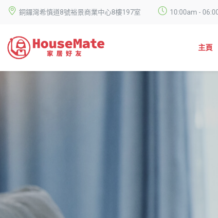
銅鑼灣希慎道8號裕景商業中心8樓197室
10:00am - 0
主頁