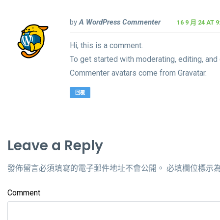
by
A WordPress Commenter
16 9 月 24 AT 
Hi, this is a comment.
To get started with moderating, editing, an
Commenter avatars come from
Gravatar
.
回覆
Leave a Reply
發佈留言必須填寫的電子郵件地址不會公開。
必填欄位標示
Comment