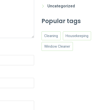
Uncategorized
Popular tags
Cleaning
Housekeeping
Window Cleaner