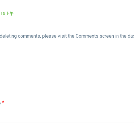
9:13 上午
d deleting comments, please visit the Comments screen in the da
為
*