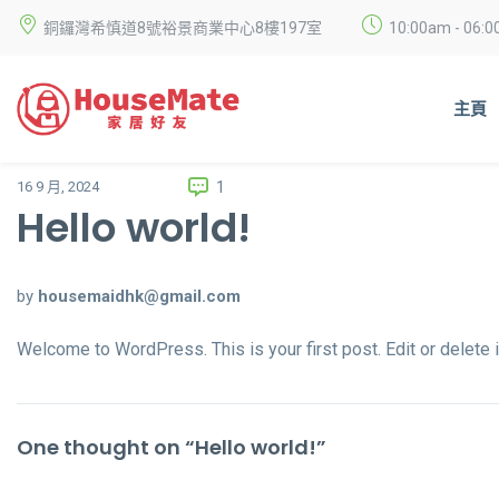
銅鑼灣希慎道8號裕景商業中心8樓197室
10:00am - 0
主頁
1
16 9 月, 2024
Hello world!
by
housemaidhk@gmail.com
Welcome to WordPress. This is your first post. Edit or delete it
One thought on “
Hello world!
”